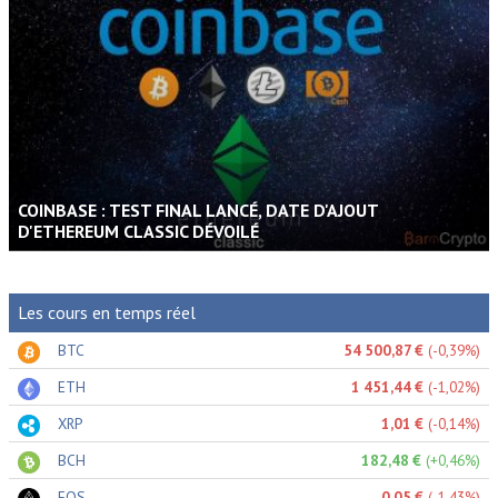
COINBASE : TEST FINAL LANCÉ, DATE D'AJOUT
D'ETHEREUM CLASSIC DÉVOILÉ
Les cours en temps réel
BTC
54 500,87 €
(-0,39%)
ETH
1 451,44 €
(-1,02%)
XRP
1,01 €
(-0,14%)
BCH
182,48 €
(+0,46%)
EOS
0,05 €
(-1,43%)