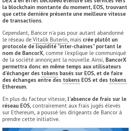
DEX a en effet décidéed'étendre ses services vers
la blockchain montante du moment, EOS, trouvant
que cette dernière présente une meilleure vitesse
de transactions
.
Cependant, Bancor n'a pas pour autant abandonné
le réseau de
Vitalik Buterin
, mais
crée plutôt un
protocole de liquidité "inter-chaines" portant le
nom de BancorX
, comme l'explique le communiqué
de la société annonçant la nouvelle. Ainsi,
BancorX
permettra donc en même temps aux utilisateurs
d'échanger des
tokens
basés sur EOS, et de faire
des échanges entre des
tokens
EOS et des
tokens
Ethereum
.
En plus du facteur vitesse,
l'absence de frais sur le
réseau EOS
, contrairement aux frais jugés élevés
sur Ethereum, a poussé les dirigeants de Bancor à
prendre cette initiative.