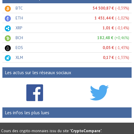
BTC
54 500,87 €
(-0,39%)
ETH
1 451,44 €
(-1,02%)
XRP
1,01 €
(-0,14%)
BCH
182,48 €
(+0,46%)
EOS
0,05 €
(-1,43%)
XLM
0,17 €
(-1,33%)
Les actus sur les réseaux sociaux
Les infos les plus lues
Cours des crypto-monnaies issu du site "
CryptoCompare
".