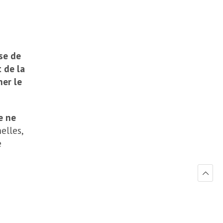
use de
 de la
er le
e ne
elles,
e