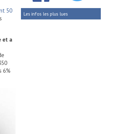
nt 50
Les infos les plus lues
s
 et a
de
 350
is 6%