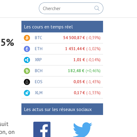
Les cours en temps réel
BTC
54 500,87 €
(-0,39%)
 15%
ETH
1 451,44 €
(-1,02%)
XRP
1,01 €
(-0,14%)
BCH
182,48 €
(+0,46%)
EOS
0,05 €
(-1,43%)
XLM
0,17 €
(-1,33%)
Les actus sur les réseaux sociaux
suit
on, on